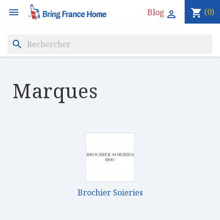

(0)
Blog
shopping_cart

search
Marques
Brochier Soieries