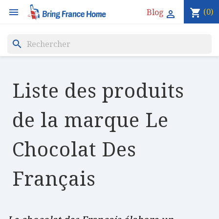

(0)
Blog
shopping_cart

search
Liste des produits
de la marque Le
Chocolat Des
Français