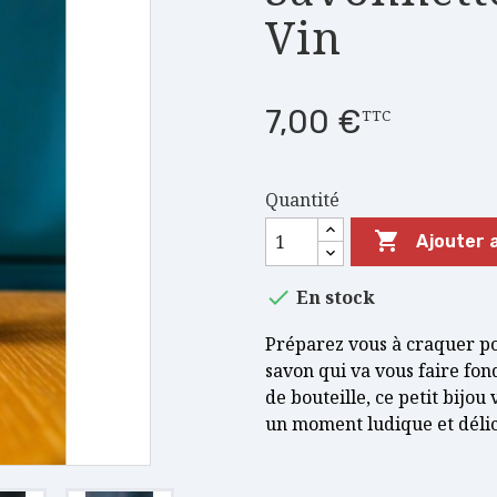
Vin
7,00 €
TTC
Quantité

Ajouter 

En stock
Préparez vous à craquer pou
savon qui va vous faire fon
de bouteille, ce petit bijou
un moment ludique et délic