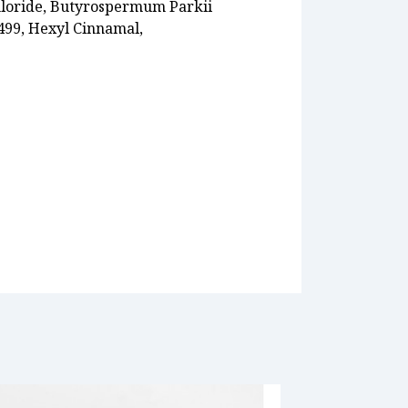
hloride, Butyrospermum Parkii
7499, Hexyl Cinnamal,